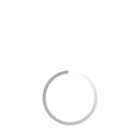
 em poucos minutos.
mentar o conforto ao longo do dia.
Movimentar
otina também podem ser utilizados para reduzir o