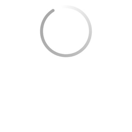
mento, inclusão ou assistência em determinada área.
rias etapas e diferentes tipos de atendimento.
s?
efício?”
 iniciativa.
nuamente.
r melhor os objetivos e características de cada programa.