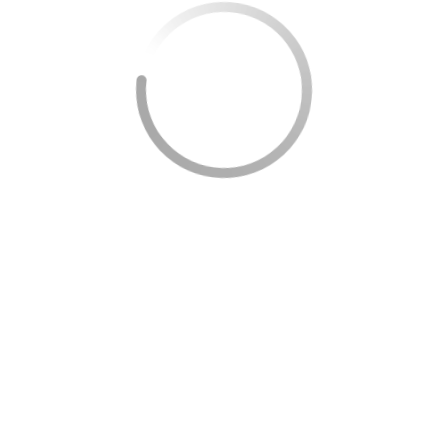
A internet transformou completamente os
videogames.
Antes, a maioria das partidas acontecia
presencialmente.
Hoje é possível jogar com pessoas de qualquer lugar
do mundo.
Isso ajudou a criar comunidades gigantescas.
Mundos Cada Vez Maiores
Com o avanço do hardware, os jogos passaram a
oferecer:
✔ Mapas enormes.
✔ Personagens mais detalhados.