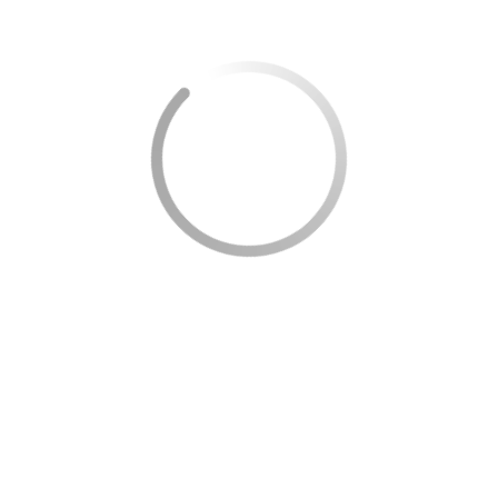
do SUS, CRAS ou nas secretarias de saúde locais.
Depois de descobrir onde se cadastrar, vá até a
unidade com seus documentos, como RG, CPF e
comprovante de residência. Se estiver inscrevendo
uma criança, leve também os documentos do
responsável.
Depois de se cadastrar no PSF, UBS ou CEO, você
esperará pelo agendamento da consulta para
começar o tratamento dentário. Isso garante que o
cuidado da saúde bucal seja feito de maneira
organizada e eficiente.
Lembre-se de que emergências odontológicas
devem ser tratadas em hospitais credenciados,
garantindo um cuidado adequado para todos.
E como verificar se está disponível em
minha cidade?