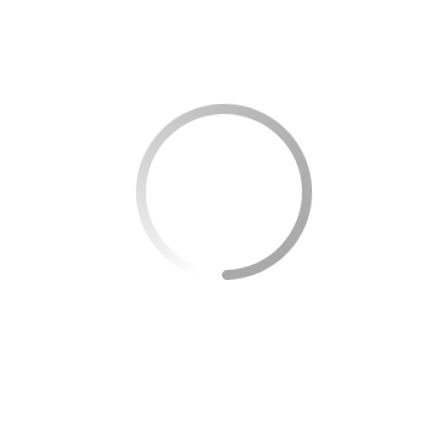
fluidos para manter a concentração, o humor e a
memória. Mesmo uma desidratação leve pode
desencadear sintomas como fadiga e irritabilidade.
A ingestão diária recomendada de água pode variar
dependendo do peso, atividade física e condições
climáticas, mas é geralmente sugerido o consumo
de cerca de 2 litros por dia. É importante lembrar
que outras bebidas, embora hidratem, podem
conter açúcares ou cafeína, que efeitos diversos no
corpo.
Um hábito simples, mas eficaz, é carregar uma
garrafa de água sempre consigo e calcular o horário
de consumo para distribuir a ingestão de água ao
longo do dia. Pequenos lembretes no celular ou
anotações visíveis também podem ajudar a lembrar
de tomar água regularmente.
Como criar um plano alimentar focado