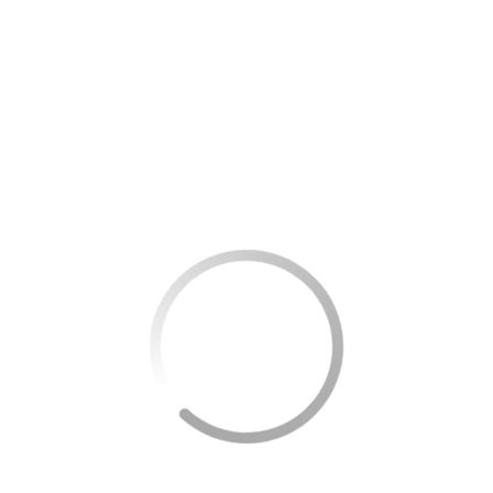
Um exemplo de diversificação pode ser visto na
seguinte tabela:
Criptomoeda
Percentual
Motivo
do
Portfólio
Bitcoin
40%
Moeda
consolidada,
alta liquidez
Ethereum
30%
Plataforma
robusta
para smart
contracts
Altcoins
20%
Potencial de
alto
crescimento