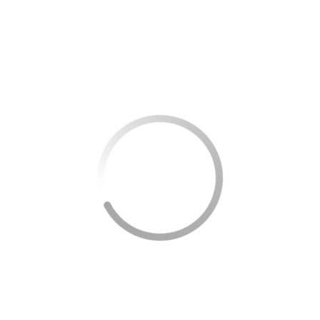
Curiosidades sobre a arte do crochê
Descubra as Curiosidades Fascinantes do Mundo do
Crochê!
Prepare-se para ficar impressionado!
A Origem do Nome
: A palavra “crochê” deriva do
francês “crochet”, que significa “gancho”, em
referência ao formato da agulha usada na técnica.
Variedade de Pontos
: Desde os básicos como
ponto baixo, alto e corrente até os mais elaborados
que criam texturas, relevos e até imagens
complexas.
Significados Históricos
: Ao longo dos séculos, o
crochê teve diferentes significados, sendo associado
ao status social na Idade Média e à expressão de
afeto no século XIX, frequentemente trocado como