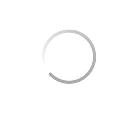
Curso Gratuito
Profissionais
Aprenda Técnicas
Estética, correção e
modelagem
Mercado em Alta
Certificação
Alta demanda
Certificado digital
Saiba mais
Aprenda Sem Pagar Nada
Com este curso, você poderá:
✔ Estudar as principais técnicas de design de
sobrancelhas
✔ Aprender no seu ritmo, pelo celular ou
computador
✔ Evoluir do básico ao avançado com explicações
passo a passo
✔ Conquistar um
certificado digital
para