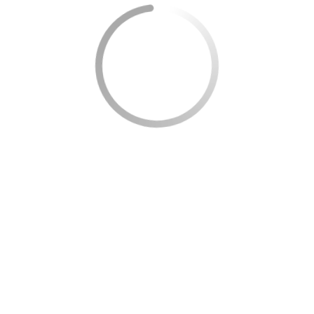
Minyak goreng
Sayur-sayuran tertentu
Pembelian hanya bisa dilakukan di
e-warung resmi
yang telah ditunjuk oleh Kementerian Sosial. Hal ini
memastikan bahwa seluruh transaksi aman, tepat
sasaran, dan mendukung pedagang lokal juga.
Mekanismenya sangat sederhana: cukup datang ke
e-warung, pilih bahan pokok, dan gunakan saldo
elektronik untuk membayar —
tanpa uang tunai
sama sekali.
Siapa yang Bisa Mendapatkan?
Program ini tidak terbuka untuk umum, tapi
ditujukan secara khusus
kepada keluarga yang
benar-benar membutuhkan.
Untuk bisa menerima manfaat BPNT, warga harus: