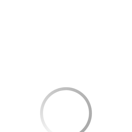
ın büyük ilgisini çeken bir mobil hayatta kalma oyunudur.
tümleri ve özel eşyaları
satın almak için
elmaslara
ihtiya
gerçek para ile satın alamaz.
eden elmas kazanmanın birçok yasal ve güvenli yöntemi
 içi etkinliklere kadar pek çok farklı stratejiyle elmas el
 yöntemlerle Free Fire’da elmas biriktirmenin en iyi yoll
ları
, bazıları diğerlerinden daha güvenlidir ve daha hızlı son
s Kazanma
revleri tamamlayarak
Google Play kredisi veya doğrudan o
in:
mamlayarak Google Play kredisi kazanın ve bunu Free Fire