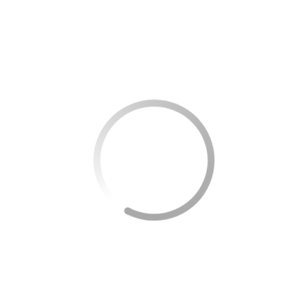
mundialmente, enquanto os Jogos Mundiais são
focados em esportes que não são incluídos no
programa olímpico.
Outra diferença importante está na escala do
evento. Os Jogos Olímpicos têm uma audiência e
cobertura de mídia significativamente maior,
enquanto os Jogos Mundiais, embora crescentes em
popularidade, ainda são menos noticiados. Isso, no
entanto, permite uma atmosfera mais centrada no
esporte e nos atletas, com menor pressão
comercial.
Além disso, a diversidade cultural e a inclusão são
aspectos mais destacados nos Jogos Mundiais, onde
uma variedade mais ampla de esportes permite
uma maior representação de diferentes práticas
culturais. Isso resulta em um evento não apenas
diversificado em termos esportivos, mas também
culturalmente rico.