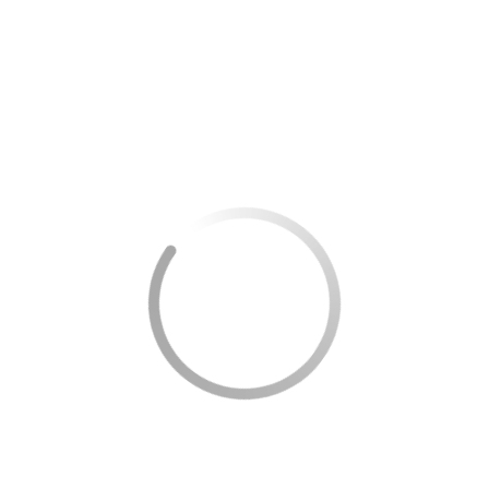
Aplicação
Automação e personalização
Controle remoto de dispositivos
Armazenamento e acesso remoto
Experiências interativas
Execução de tarefas repetitivas