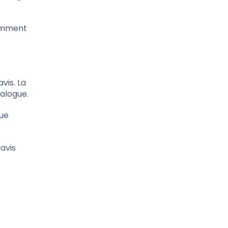
comment
vis. La
talogue.
que
 avis