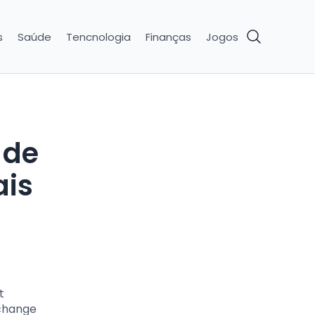
s
Saúde
Tencnologia
Finanças
Jogos
 de
ais
t
échange