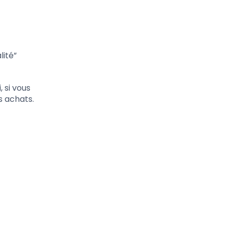
lité”
 si vous
s achats.