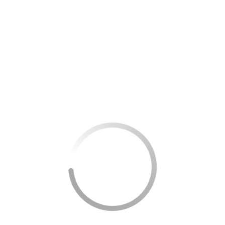
evidente. A escolha por alimentos in natura está
associada a menor prevalência de distúrbios
mentais, promovendo equilíbrio emocional.
Açúcares Naturais: Estabilidade Emocional e
Energia Gradual –
Os açúcares naturais presentes
em alimentos in natura, como a frutose,
proporcionam liberação gradual de energia,
evitando flutuações nos níveis glicêmicos e
contribuindo para a estabilidade emocional.
Estratégias para Incorporar Alimentos
In Natura na Rotina
Ampliando o Cardápio com Grãos Integrais –
A
inclusão de grãos integrais, como aveia e quinoa, na
alimentação diária é uma estratégia prática e
deliciosa para integrar alimentos in natura à dieta
cotidiana.
Diversificação: A Chave para Nutrição Completa